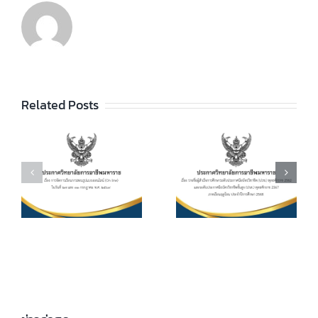
ประกาศวิทยา
ลัยฯ เรื่อง ราย
ชื่อผู้สำเร็จการ
ประกาศวิทยา
ัย
Related Posts
ศึกษาระดับ
ลัยฯ เรื่อง เรื่อง
ประกาศนียบัตร
กำหนดการ และ
วิชาชีพ (ปวช.)
อัตราการจัดเก็บ
ร
พุทธศักราช
ค่าบำรุงการ
2562 และระดับ
ศึกษา ค่า
ประกาศนียบัตร
หน่วยกิตรายวิชา
7
วิชาชีพชั้นสูง
ประจำภาคเรียน
(ปวส.)
ที่ 1 ปีการศึกษา
.
พุทธศักราช
2569
2567 ภาคเรียน
ฤดูร้อน ประจำปี