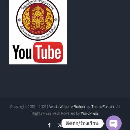
Copyright 2012 - 2021 |
Avada Website Builder
by
ThemeFusion
| All
Rights Reserved | Powered by
WordPress
ติดต่อ/ร้องเรียน
Facebook
X
Instagram
Pinterest