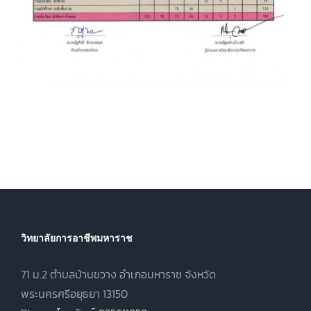
วิทยาลัยการอาชีพมหาราช
71 ม.2 ตำบลบ้านขวาง อำเภอมหาราช จังหวัด
พระนครศรีอยุธยา 13150