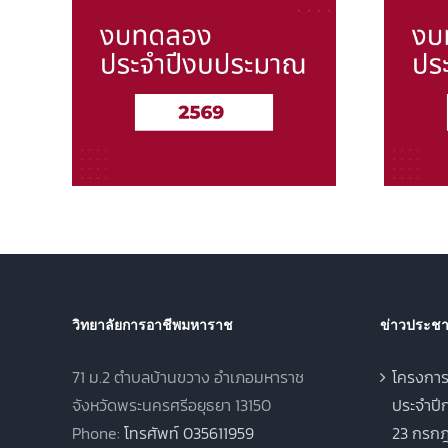
 งบ
งบทดลองประจำปี งบ
ประมาณ 2568
วิทยาลัยการอาชีพมหาราช
ข่าวประชาส
71 ม.2 ตำบลบ้านขวาง อำเภอมหาราช
โครงการ
จังหวัดพระนครศรีอยุธยา 13150
ประจำปีก
Phone:
โทรศัพท์ 035611959
23 กรกฎ