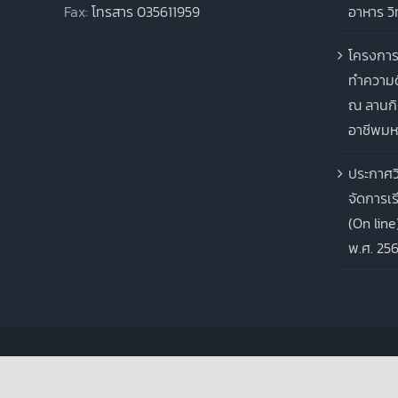
Fax:
โทรสาร 035611959
อาหาร ว
โครงการ
ทำความด
ณ ลานกิ
อาชีพมห
ประกาศว
จัดการเ
(On line
พ.ศ. 25
Copyright 2012 - 2021 |
Avada Website Builder
by
ThemeFusion
| A