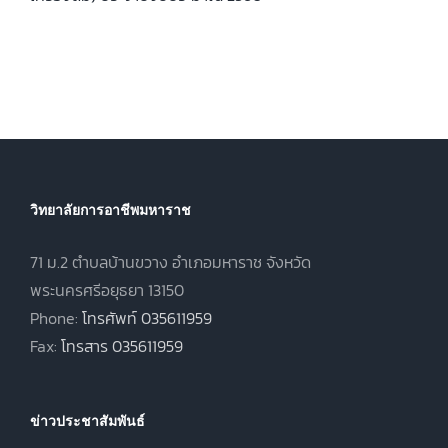
วิทยาลัยการอาชีพมหาราช
71 ม.2 ตำบลบ้านขวาง อำเภอมหาราช จังหวัด
พระนครศรีอยุธยา 13150
Phone:
โทรศัพท์ 035611959
Fax:
โทรสาร 035611959
ข่าวประชาสัมพันธ์