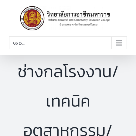
Skip
to
content
Go to...
ช่างกลโรงงาน/
เทคนิค
อุตสาหกรรม/