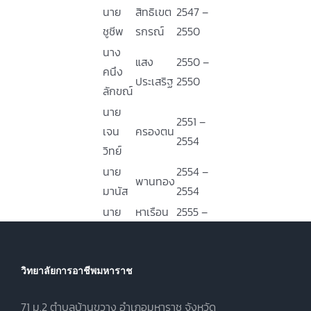
นาย
สิทธิเขต
2547 –
ชูชีพ
รกรณ์
2550
นาง
แสง
2550 –
คนึง
ประเสริฐ
2550
ลักขณ์
นาย
2551 –
เจน
ครองตน
2554
วิทย์
นาย
2554 –
พานทอง
มานัส
2554
นาย
หาเรือน
2555 –
มนตรี
ทรง
2556
นาย
2557 –
บรรลือ
มานาดี
วิทยาลัยการอาชีพมหาราช
2558
ศักดิ์
71 ม.2 ตำบลบ้านขวาง อำเภอมหาราช จังหวัด