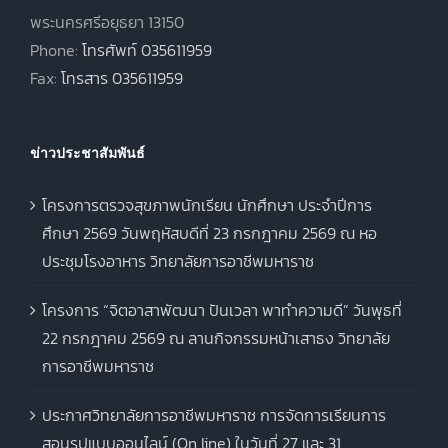
นาย
เนียม
2559 –
พระนครศรีอยุธยา 13150
สมบัติ
หวาน
2561
Phone:
โทรศัพท์ 035611959
นาง
ด้วง
2561 –
Fax:
โทรสาร 035611959
ศศิญา
สว่าง
2562
นาย
2562 –
ณัฐ
แก้ววงศ์
ข่าวประชาสัมพันธ์
2567
พงศ์
นาง
โครงการตรวจสุขภาพนักเรียน นักศึกษา ประจำปีการ
2567 –
นันท
อุบลวัตร
ศึกษา 2569 วันพฤหัสบดีที่ 23 กรกฎาคม 2569 ณ หอ
ปัจจุบัน
วัน
ประชุมโรงอาหาร วิทยาลัยการอาชีพมหาราช
โครงการ “จิตอาสาพัฒนา ปันเวลา พาทำความดี” วันพุธที่
22 กรกฎาคม 2569 ณ ลานกิจกรรมหน้าเสาธง วิทยาลัย
การอาชีพมหาราช
ประกาศวิทยาลัยการอาชีพมหาราช การจัดการเรียนการ
สอนรูปแบบออนไลน์ (On line) ในวันที่ 27 และ 31