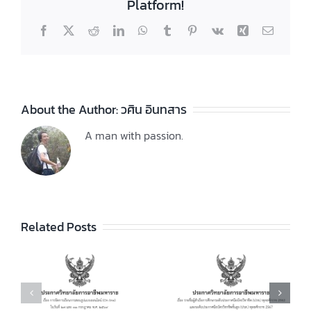
Platform!
Facebook
X
Reddit
LinkedIn
WhatsApp
Tumblr
Pinterest
Vk
Xing
Email
About the Author:
วศิน อินทสาร
A man with passion.
ประกาศวิทยา
ลัยฯ เรื่อง ราย
ชื่อผู้สำเร็จการ
ประกาศวิทยา
ัย
Related Posts
ศึกษาระดับ
ลัยฯ เรื่อง เรื่อง
ประกาศนียบัตร
กำหนดการ และ
วิชาชีพ (ปวช.)
อัตราการจัดเก็บ
ร
พุทธศักราช
ค่าบำรุงการ
2562 และระดับ