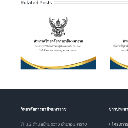
Related Posts
ประกาศวิทยาลัยฯ เรื่อง
รายชื่อผู้สำเร็จการศึกษา
อาชีพ
ระดับประกาศนียบัตร
เรียน
วิชาชีพ (ปวช.) พุทธศักราช
ไลน์
2562 และระดับ
 และ 31
ประกาศนียบัตรวิชาชีพชั้น
569
สูง (ปวส.) พุทธศักราช
2567 ภาคเรียนฤดูร้อน
ประจำปีการศึกษา 2568
วิทยาลัยการอาชีพมหาราช
ข่าวประชาส
71 ม.2 ตำบลบ้านขวาง อำเภอมหาราช
โครงการ