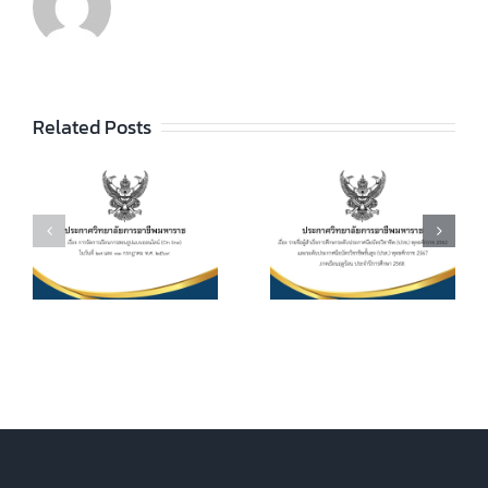
ประกาศวิทยา
ลัยฯ เรื่อง ราย
ชื่อผู้สำเร็จการ
ประกาศวิทยา
ัย
Related Posts
ศึกษาระดับ
ลัยฯ เรื่อง เรื่อง
ประกาศนียบัตร
กำหนดการ และ
วิชาชีพ (ปวช.)
อัตราการจัดเก็บ
ร
พุทธศักราช
ค่าบำรุงการ
2562 และระดับ
ศึกษา ค่า
ประกาศนียบัตร
หน่วยกิตรายวิชา
7
วิชาชีพชั้นสูง
ประจำภาคเรียน
(ปวส.)
ที่ 1 ปีการศึกษา
.
พุทธศักราช
2569
2567 ภาคเรียน
ฤดูร้อน ประจำปี
การศึกษา 2568