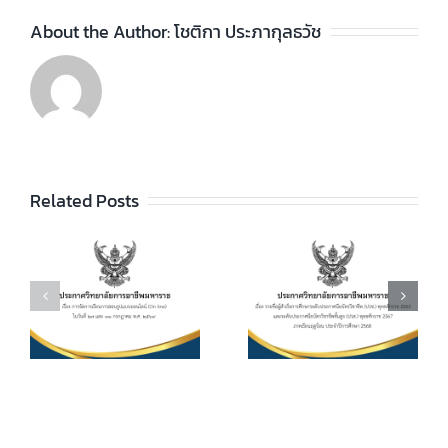
About the Author:
โชติกา ประภากุลธวัช
ประกาศวิทยา
ลัยฯ เรื่อง ราย
ชื่อผู้สำเร็จการ
ประกาศวิทยา
ัย
Related Posts
ศึกษาระดับ
ลัยฯ เรื่อง เรื่อง
ประกาศนียบัตร
กำหนดการ และ
วิชาชีพ (ปวช.)
อัตราการจัดเก็บ
ร
พุทธศักราช
ค่าบำรุงการ
2562 และระดับ
ศึกษา ค่า
ประกาศนียบัตร
หน่วยกิตรายวิชา
7
วิชาชีพชั้นสูง
ประจำภาคเรียน
(ปวส.)
ที่ 1 ปีการศึกษา
.
พุทธศักราช
2569