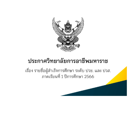
View
Larger
Image