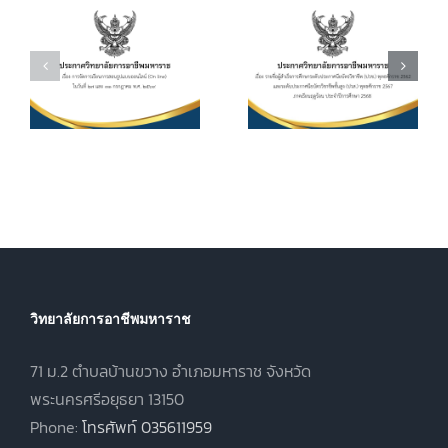
ประกาศนียบัตร
กำหนดการ และ
วิชาชีพ (ปวช.)
อัตราการจัดเก็บ
ร
พุทธศักราช
ค่าบำรุงการ
2562 และระดับ
ศึกษา ค่า
ประกาศนียบัตร
หน่วยกิตรายวิชา
7
วิชาชีพชั้นสูง
ประจำภาคเรียน
(ปวส.)
ที่ 1 ปีการศึกษา
.
พุทธศักราช
2569
2567 ภาคเรียน
ฤดูร้อน ประจำปี
การศึกษา 2568
วิทยาลัยการอาชีพมหาราช
71 ม.2 ตำบลบ้านขวาง อำเภอมหาราช จังหวัด
พระนครศรีอยุธยา 13150
Phone:
โทรศัพท์ 035611959