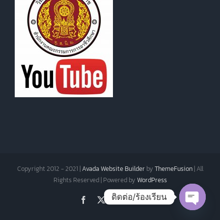
Copyright 2012 - 2021 |
Avada Website Builder
by
ThemeFusion
| All
Rights Reserved | Powered by
WordPress
ติดต่อ/ร้องเรียน
Facebook
X
Instagram
Pinterest
Open