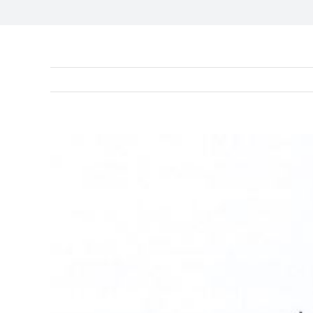
View
Larger
Image