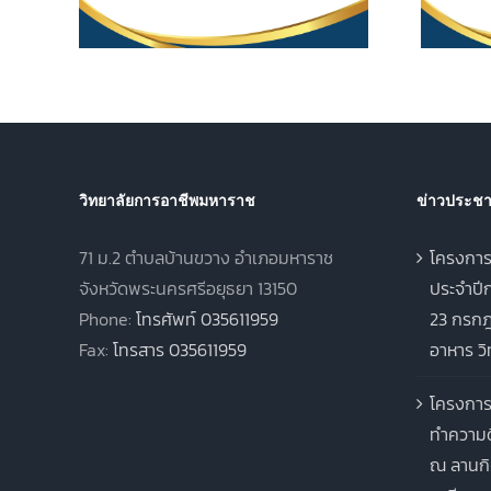
569
สูง (ปวส.) พุทธศักราช
2567 ภาคเรียนฤดูร้อน
ประจำปีการศึกษา 2568
วิทยาลัยการอาชีพมหาราช
ข่าวประชาส
71 ม.2 ตำบลบ้านขวาง อำเภอมหาราช
โครงการ
จังหวัดพระนครศรีอยุธยา 13150
ประจำปีก
Phone:
โทรศัพท์ 035611959
23 กรกฎ
Fax:
โทรสาร 035611959
อาหาร ว
โครงการ
ทำความด
ณ ลานกิ