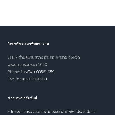
ประจำภาคเรียน
(ปวส.)
ที่ 1 ปีการศึกษา
.
พุทธศักราช
2569
2567 ภาคเรียน
ฤดูร้อน ประจำปี
การศึกษา 2568
วิทยาลัยการอาชีพมหาราช
71 ม.2 ตำบลบ้านขวาง อำเภอมหาราช จังหวัด
พระนครศรีอยุธยา 13150
Phone:
โทรศัพท์ 035611959
Fax:
โทรสาร 035611959
ข่าวประชาสัมพันธ์
โครงการตรวจสุขภาพนักเรียน นักศึกษา ประจำปีการ