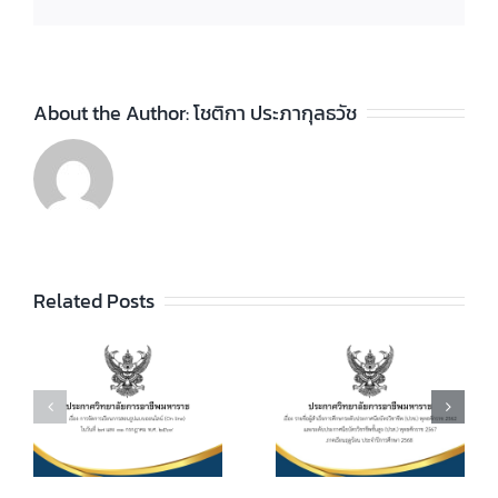
About the Author:
โชติกา ประภากุลธวัช
ประกาศวิทยา
ลัยฯ เรื่อง ราย
ชื่อผู้สำเร็จการ
ประกาศวิทยา
ัย
Related Posts
ศึกษาระดับ
ลัยฯ เรื่อง เรื่อง
ประกาศนียบัตร
กำหนดการ และ
วิชาชีพ (ปวช.)
อัตราการจัดเก็บ
ร
พุทธศักราช
ค่าบำรุงการ
2562 และระดับ
ศึกษา ค่า
ประกาศนียบัตร
หน่วยกิตรายวิชา
7
วิชาชีพชั้นสูง