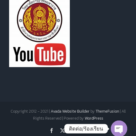
Copyright 2012 - 2021 |
Avada Website Builder
by
ThemeFusion
| All
Rights Reserved | Powered by
WordPress
ติดต่อ/ร้องเรียน
Facebook
X
Instagram
Pinterest