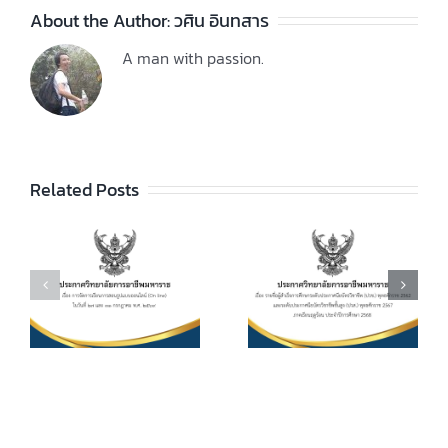
About the Author:
วศิน อินทสาร
A man with passion.
ประกาศวิทยา
ลัยฯ เรื่อง ราย
ชื่อผู้สำเร็จการ
ประกาศวิทยา
ัย
Related Posts
ศึกษาระดับ
ลัยฯ เรื่อง เรื่อง
ประกาศนียบัตร
กำหนดการ และ
วิชาชีพ (ปวช.)
อัตราการจัดเก็บ
ร
พุทธศักราช
ค่าบำรุงการ
2562 และระดับ
ศึกษา ค่า
ประกาศนียบัตร
หน่วยกิตรายวิชา
7
วิชาชีพชั้นสูง
ประจำภาคเรียน
(ปวส.)
ที่ 1 ปีการศึกษา
.
พุทธศักราช
2569
2567 ภาคเรียน