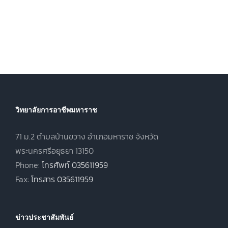
วิทยาลัยการอาชีพมหาราช
71 ม.2 ตำบลบ้านขวาง อำเภอมหาราช จังหวัด
พระนครศรีอยุธยา 13150
Phone:
โทรศัพท์ 035611959
Fax:
โทรสาร 035611959
ข่าวประชาสัมพันธ์