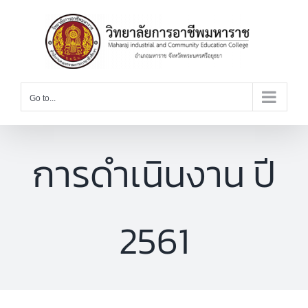
Skip
to
content
Go to...
การดำเนินงาน ปี
2561