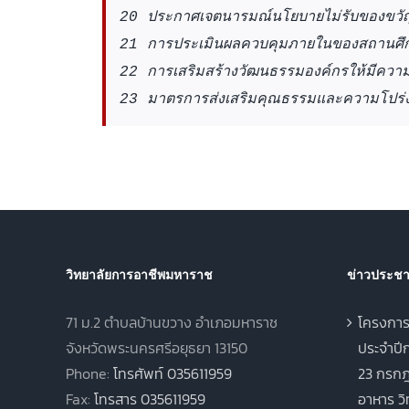
20 ประกาศเจตนารมณ์นโยบายไม่รับของขวั
21
การประเมินผลควบคุมภายในของสถานศึ
22 การเสริมสร้างวัฒนธรรมองค์กรให้มีความซื
23
มาตรการส่งเสริมคุณธรรมและความโปร่
วิทยาลัยการอาชีพมหาราช
ข่าวประชาส
71 ม.2 ตำบลบ้านขวาง อำเภอมหาราช
โครงการ
จังหวัดพระนครศรีอยุธยา 13150
ประจำปีก
Phone:
โทรศัพท์ 035611959
23 กรกฎ
Fax:
โทรสาร 035611959
อาหาร ว