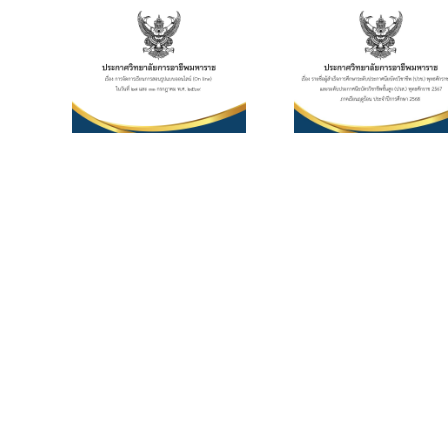
ชีพ
ประกาศนียบัตร
กำหนดกา
 การ
วิชาชีพ (ปวช.)
อัตราการจ
ียนการ
พุทธศักราช
ค่าบำรุ
ปแบบ
2562 และระดับ
ศึกษา 
 (On
ประกาศนียบัตร
หน่วยกิตร
นที่ 27
วิชาชีพชั้นสูง
ประจำภาคเร
รกฎาคม
(ปวส.)
1 ปีการศ
569
พุทธศักราช
256
2567 ภาคเรียน
ฤดูร้อน ประจำปี
การศึกษา 2568