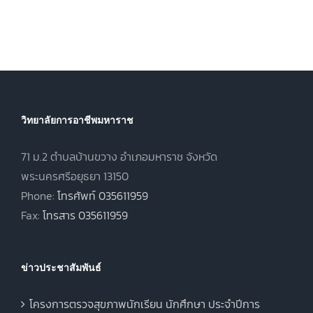
ประจำภาคเรียน
(ปวส.)
ที่ 1 ปีการศึกษา
.
พุทธศักราช
2569
2567 ภาคเรียน
ฤดูร้อน ประจำปี
การศึกษา 2568
วิทยาลัยการอาชีพมหาราช
71 ม.2 ตำบลบ้านขวาง อำเภอมหาราช จังหวัด
พระนครศรีอยุธยา 13150
Phone:
โทรศัพท์ 035611959
Fax:
โทรสาร 035611959
ข่าวประชาสัมพันธ์
โครงการตรวจสุขภาพนักเรียน นักศึกษา ประจำปีการ