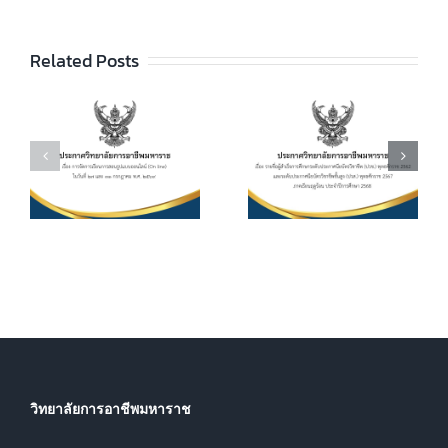
ลัยฯ เรื่อง ราย
ชื่อผู้สำเร็จการ
ประกาศวิทยา
ัย
Related Posts
ศึกษาระดับ
ลัยฯ เรื่อง เรื่อง
ประกาศนียบัตร
กำหนดการ และ
วิชาชีพ (ปวช.)
อัตราการจัดเก็บ
ร
พุทธศักราช
ค่าบำรุงการ
2562 และระดับ
ศึกษา ค่า
ประกาศนียบัตร
หน่วยกิตรายวิชา
7
วิชาชีพชั้นสูง
ประจำภาคเรียน
(ปวส.)
ที่ 1 ปีการศึกษา
.
พุทธศักราช
2569
2567 ภาคเรียน
ฤดูร้อน ประจำปี
การศึกษา 2568
วิทยาลัยการอาชีพมหาราช