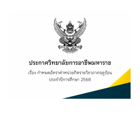
View
Larger
Image