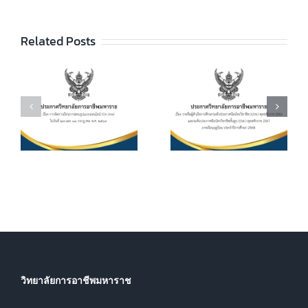
ลัยฯ เรื่อง ราย
ชื่อผู้สำเร็จการ
ประกาศวิทยา
ัย
Related Posts
ศึกษาระดับ
ลัยฯ เรื่อง เรื่อง
ประกาศนียบัตร
กำหนดการ และ
วิชาชีพ (ปวช.)
อัตราการจัดเก็บ
ร
พุทธศักราช
ค่าบำรุงการ
2562 และระดับ
ศึกษา ค่า
ประกาศนียบัตร
หน่วยกิตรายวิชา
7
วิชาชีพชั้นสูง
ประจำภาคเรียน
(ปวส.)
ที่ 1 ปีการศึกษา
.
พุทธศักราช
2569
2567 ภาคเรียน
ฤดูร้อน ประจำปี
การศึกษา 2568
วิทยาลัยการอาชีพมหาราช