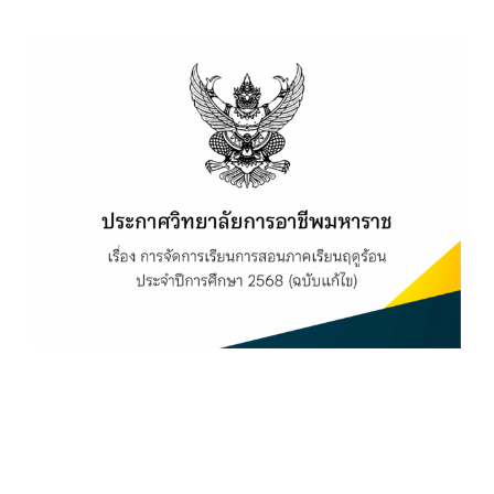
View
Larger
Image