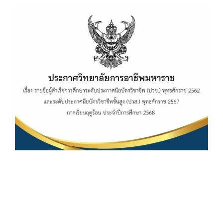
View
Larger
Image