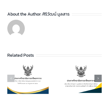
About the Author:
ศิริวัฒน์ มูลสาร
ประกาศวิทยา
ประกาศวิทยา
ัย
Related Posts
ลัยฯ เรื่อง เรื่อง
ลัยฯ เรื่อง การ
กำหนดการ และ
เปิดประมูลผู้เช่า
อัตราการจัดเก็บ
ร้านค้าเพื่อ
ร
ค่าบำรุงการ
จำหน่ายอาหาร
ศึกษา ค่า
และเครื่องดื่ม ใน
หน่วยกิตรายวิชา
วิทยาลัยการ
7
ประจำภาคเรียน
อาชีพมหาราช
ที่ 1 ปีการศึกษา
ประจำปีการ
.