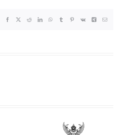
Facebook
X
Reddit
LinkedIn
WhatsApp
Tumblr
Pinterest
Vk
Xing
Email
ยฯ เรื่อง