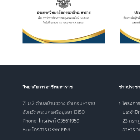
อาชีพ
ระดับประกาศนียบัตร
เรียน
วิชาชีพ (ปวช.) พุทธศักราช
ไลน์
2562 และระดับ
 และ 31
ประกาศนียบัตรวิชาชีพชั้น
569
สูง (ปวส.) พุทธศักราช
2567 ภาคเรียนฤดูร้อน
ประจำปีการศึกษา 2568
วิทยาลัยการอาชีพมหาราช
ข่าวประชาส
71 ม.2 ตำบลบ้านขวาง อำเภอมหาราช
โครงการ
จังหวัดพระนครศรีอยุธยา 13150
ประจำปีก
Phone:
โทรศัพท์ 035611959
23 กรกฎ
Fax:
โทรสาร 035611959
อาหาร ว