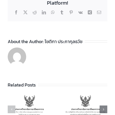
Platform!
Facebook
X
Reddit
LinkedIn
WhatsApp
Tumblr
Pinterest
Vk
Xing
Email
About the Author:
โชติกา ประภากุลธวัช
ประกาศวิทยา
ลัยฯ เรื่อง ราย
ชื่อผู้สำเร็จการ
ประกาศวิทยา
ัย
Related Posts
ศึกษาระดับ
ลัยฯ เรื่อง เรื่อง
ประกาศนียบัตร
กำหนดการ และ
วิชาชีพ (ปวช.)
อัตราการจัดเก็บ
ร
พุทธศักราช
ค่าบำรุงการ
2562 และระดับ