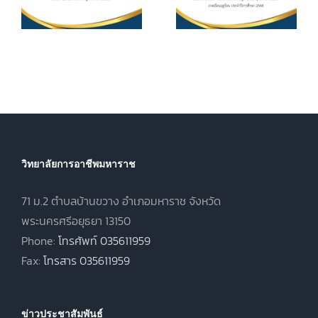
ศึกษา ค่า
ประกาศนียบัตร
หน่วยกิตรายวิชา
7
วิชาชีพชั้นสูง
ประจำภาคเรียน
(ปวส.)
ที่ 1 ปีการศึกษา
.
พุทธศักราช
2569
2567 ภาคเรียน
ฤดูร้อน ประจำปี
การศึกษา 2568
วิทยาลัยการอาชีพมหาราช
71 ม.2 ตำบลบ้านขวาง อำเภอมหาราช จังหวัด
พระนครศรีอยุธยา 13150
Phone:
โทรศัพท์ 035611959
Fax:
โทรสาร 035611959
ข่าวประชาสัมพันธ์