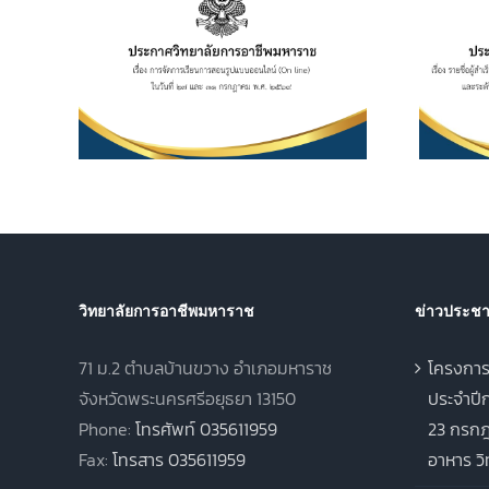
อาชีพ
ระดับประกาศนียบัตร
เรียน
วิชาชีพ (ปวช.) พุทธศักราช
ไลน์
2562 และระดับ
 และ 31
ประกาศนียบัตรวิชาชีพชั้น
569
สูง (ปวส.) พุทธศักราช
2567 ภาคเรียนฤดูร้อน
ประจำปีการศึกษา 2568
วิทยาลัยการอาชีพมหาราช
ข่าวประชาส
71 ม.2 ตำบลบ้านขวาง อำเภอมหาราช
โครงการ
จังหวัดพระนครศรีอยุธยา 13150
ประจำปีก
Phone:
โทรศัพท์ 035611959
23 กรกฎ
Fax:
โทรสาร 035611959
อาหาร ว