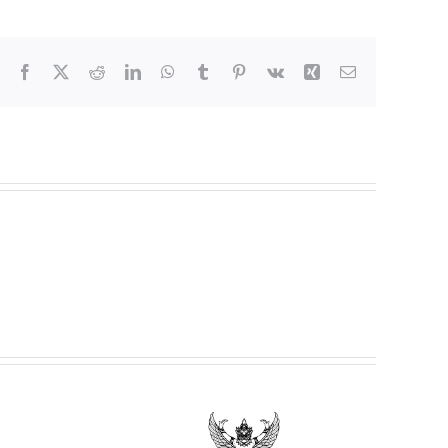
Facebook
X
Reddit
LinkedIn
WhatsApp
Tumblr
Pinterest
Vk
Xing
Email
ยฯ เรื่อง