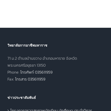
วิชาชีพชั้นสูง
ประจำภาคเรียน
(ปวส.)
ที่ 1 ปีการศึกษา
.
พุทธศักราช
2569
2567 ภาคเรียน
ฤดูร้อน ประจำปี
การศึกษา 2568
วิทยาลัยการอาชีพมหาราช
71 ม.2 ตำบลบ้านขวาง อำเภอมหาราช จังหวัด
พระนครศรีอยุธยา 13150
Phone:
โทรศัพท์ 035611959
Fax:
โทรสาร 035611959
ข่าวประชาสัมพันธ์
โครงการตรวจสุขภาพนักเรียน นักศึกษา ประจำปีการ