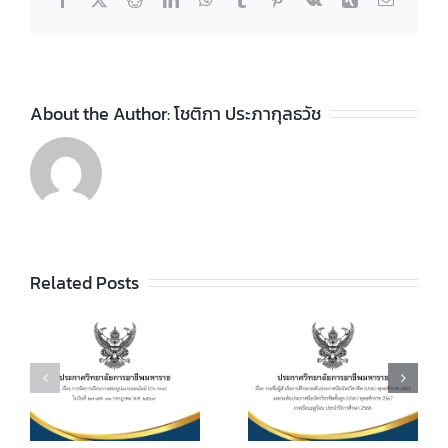
About the Author:
โชติกา ประภากุลธวัช
ประกาศวิทยา
ลัยฯ เรื่อง ราย
ชื่อผู้สำเร็จการ
ประกาศวิทยา
ัย
Related Posts
ศึกษาระดับ
ลัยฯ เรื่อง เรื่อง
ประกาศนียบัตร
กำหนดการ และ
วิชาชีพ (ปวช.)
อัตราการจัดเก็บ
ร
พุทธศักราช
ค่าบำรุงการ
2562 และระดับ
ศึกษา ค่า
ประกาศนียบัตร
หน่วยกิตรายวิชา
7