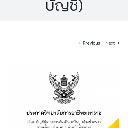
บัญชี)
Previous
Next
View
Larger
Image