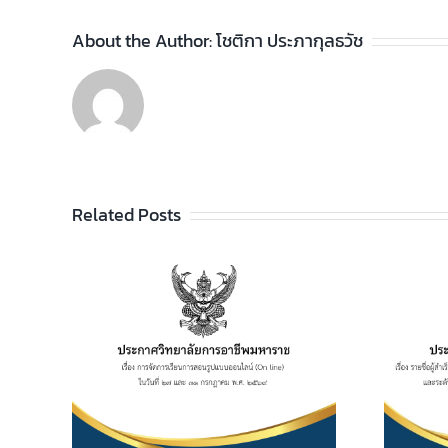
About the Author:
โชติกา ประภากุลธวัช
Related Posts
ประกาศวิทยาลัยฯ เรื่อง
รายชื่อผู้สำเร็จการศึกษา
อาชีพ
ระดับประกาศนียบัตร
เรียน
วิชาชีพ (ปวช.) พุทธศักราช
ไลน์
2562 และระดับ
 และ 31
ประกาศนียบัตรวิชาชีพชั้น
569
สูง (ปวส.) พุทธศักราช