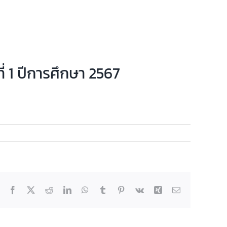
่ 1 ปีการศึกษา 2567
Facebook
X
Reddit
LinkedIn
WhatsApp
Tumblr
Pinterest
Vk
Xing
Email