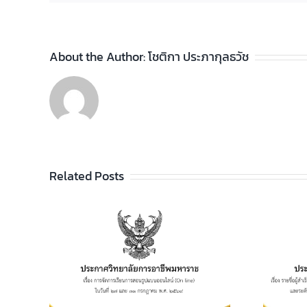
About the Author:
โชติกา ประภากุลธวัช
Related Posts
ประกาศวิทยาลัยฯ เรื่อง
รายชื่อผู้สำเร็จการศึกษา
อาชีพ
ระดับประกาศนียบัตร
เรียน
วิชาชีพ (ปวช.) พุทธศักราช
ไลน์
2562 และระดับ
 และ 31
ประกาศนียบัตรวิชาชีพชั้น