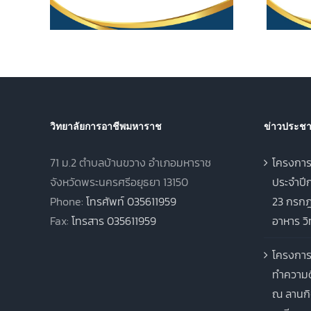
569
สูง (ปวส.) พุทธศักราช
2567 ภาคเรียนฤดูร้อน
ประจำปีการศึกษา 2568
วิทยาลัยการอาชีพมหาราช
ข่าวประชาส
71 ม.2 ตำบลบ้านขวาง อำเภอมหาราช
โครงการ
จังหวัดพระนครศรีอยุธยา 13150
ประจำปีก
Phone:
โทรศัพท์ 035611959
23 กรกฎ
Fax:
โทรสาร 035611959
อาหาร ว
โครงการ
ทำความด
ณ ลานกิ