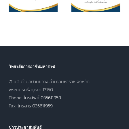
ศึกษา ค่า
ประกาศนียบัตร
หน่วยกิตรายวิชา
7
วิชาชีพชั้นสูง
ประจำภาคเรียน
(ปวส.)
ที่ 1 ปีการศึกษา
.
พุทธศักราช
2569
2567 ภาคเรียน
ฤดูร้อน ประจำปี
การศึกษา 2568
วิทยาลัยการอาชีพมหาราช
71 ม.2 ตำบลบ้านขวาง อำเภอมหาราช จังหวัด
พระนครศรีอยุธยา 13150
Phone:
โทรศัพท์ 035611959
Fax:
โทรสาร 035611959
ข่าวประชาสัมพันธ์