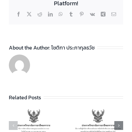
Platform!
Facebook
X
Reddit
LinkedIn
WhatsApp
Tumblr
Pinterest
Vk
Xing
Email
About the Author:
โชติกา ประภากุลธวัช
ประกาศวิทยา
ลัยฯ เรื่อง ราย
ชื่อผู้สำเร็จการ
ประกาศวิทยา
ัย
Related Posts
ศึกษาระดับ
ลัยฯ เรื่อง เรื่อง
ประกาศนียบัตร
กำหนดการ และ
วิชาชีพ (ปวช.)
อัตราการจัดเก็บ
ร
พุทธศักราช
ค่าบำรุงการ
2562 และระดับ