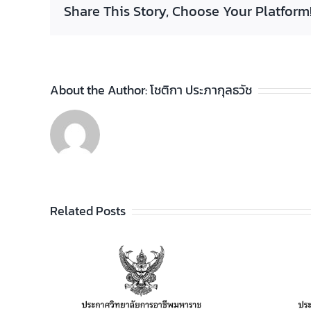
Share This Story, Choose Your Platform
About the Author:
โชติกา ประภากุลธวัช
Related Posts
ประกาศวิทยาลัยฯ เรื่อง
รายชื่อผู้สำเร็จการศึกษา
อาชีพ
ระดับประกาศนียบัตร
เรียน
วิชาชีพ (ปวช.) พุทธศักราช