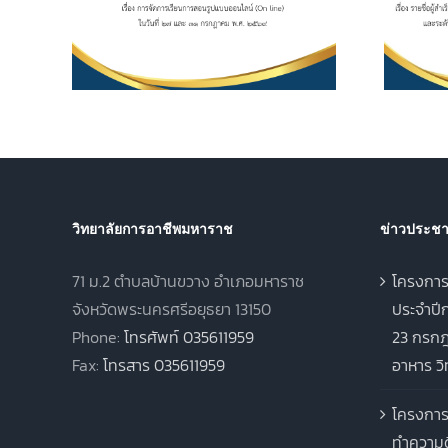
ไลน์
2562 และระดับ
 และ 31
ประกาศนียบัตรวิชาชีพชั้น
569
สูง (ปวส.) พุทธศักราช
2567 ภาคเรียนฤดูร้อน
ประจำปีการศึกษา 2568
วิทยาลัยการอาชีพมหาราช
ข่าวประชาส
71 ม.2 ตำบลบ้านขวาง อำเภอมหาราช
โครงการ
จังหวัดพระนครศรีอยุธยา 13150
ประจำปีก
Phone:
โทรศัพท์ 035611959
23 กรกฎ
Fax:
โทรสาร 035611959
อาหาร ว
โครงการ
ทำความด