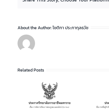
About the Author:
โชติกา ประภากุลธวัช
Related Posts
ประกาศวิทยาลัยฯ เรื่อง
รายชื่อผู้สำเร็จการศึกษา
อาชีพ
ระดับประกาศนียบัตร
เรียน
วิชาชีพ (ปวช.) พุทธศักราช
ไลน์
2562 และระดับ