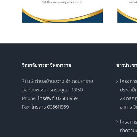
 และ 31
ประกาศนียบัตรวิชาชีพชั้น
569
สูง (ปวส.) พุทธศักราช
2567 ภาคเรียนฤดูร้อน
ประจำปีการศึกษา 2568
วิทยาลัยการอาชีพมหาราช
ข่าวประชาส
71 ม.2 ตำบลบ้านขวาง อำเภอมหาราช
โครงการ
จังหวัดพระนครศรีอยุธยา 13150
ประจำปีก
Phone:
โทรศัพท์ 035611959
23 กรกฎ
Fax:
โทรสาร 035611959
อาหาร ว
โครงการ
ทำความด