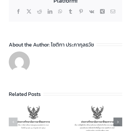
Platform!
Facebook
X
Reddit
LinkedIn
WhatsApp
Tumblr
Pinterest
Vk
Xing
Email
About the Author:
โชติกา ประภากุลธวัช
ประกาศวิทยา
ลัยฯ เรื่อง ราย
ชื่อผู้สำเร็จการ
ประกาศวิทยา
ัย
Related Posts
ศึกษาระดับ
ลัยฯ เรื่อง เรื่อง
ประกาศนียบัตร
กำหนดการ และ
วิชาชีพ (ปวช.)
อัตราการจัดเก็บ
ร
พุทธศักราช
ค่าบำรุงการ
2562 และระดับ