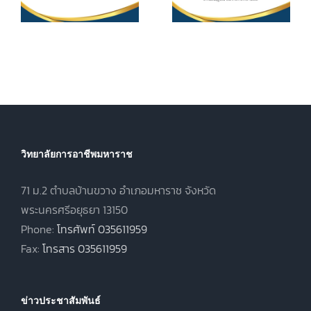
ศึกษา ค่า
ประกาศนียบัตร
หน่วยกิตรายวิชา
7
วิชาชีพชั้นสูง
ประจำภาคเรียน
(ปวส.)
ที่ 1 ปีการศึกษา
.
พุทธศักราช
2569
2567 ภาคเรียน
ฤดูร้อน ประจำปี
การศึกษา 2568
วิทยาลัยการอาชีพมหาราช
71 ม.2 ตำบลบ้านขวาง อำเภอมหาราช จังหวัด
พระนครศรีอยุธยา 13150
Phone:
โทรศัพท์ 035611959
Fax:
โทรสาร 035611959
ข่าวประชาสัมพันธ์