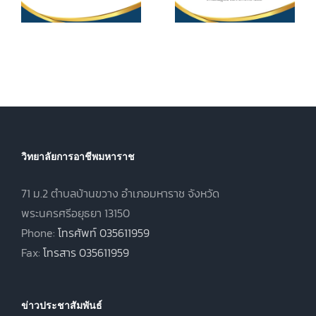
ศึกษา ค่า
ประกาศนียบัตร
หน่วยกิตรายวิชา
7
วิชาชีพชั้นสูง
ประจำภาคเรียน
(ปวส.)
ที่ 1 ปีการศึกษา
.
พุทธศักราช
2569
2567 ภาคเรียน
ฤดูร้อน ประจำปี
การศึกษา 2568
วิทยาลัยการอาชีพมหาราช
71 ม.2 ตำบลบ้านขวาง อำเภอมหาราช จังหวัด
พระนครศรีอยุธยา 13150
Phone:
โทรศัพท์ 035611959
Fax:
โทรสาร 035611959
ข่าวประชาสัมพันธ์