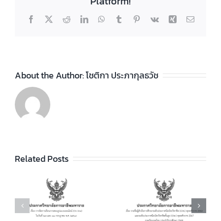
Platform!
Facebook
X
Reddit
LinkedIn
WhatsApp
Tumblr
Pinterest
Vk
Xing
Email
About the Author:
โชติกา ประภากุลธวัช
ประกาศวิทยา
ลัยฯ เรื่อง ราย
ชื่อผู้สำเร็จการ
ประกาศวิทยา
ัย
Related Posts
ศึกษาระดับ
ลัยฯ เรื่อง เรื่อง
ประกาศนียบัตร
กำหนดการ และ
วิชาชีพ (ปวช.)
อัตราการจัดเก็บ
ร
พุทธศักราช
ค่าบำรุงการ
2562 และระดับ