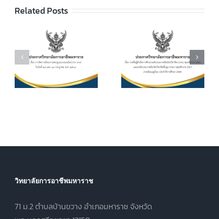
ชื่อผู้สำเร็จการ
ประกาศวิทยา
ัย
Related Posts
ศึกษาระดับ
ลัยฯ เรื่อง เรื่อง
ประกาศนียบัตร
กำหนดการ และ
วิชาชีพ (ปวช.)
อัตราการจัดเก็บ
ร
พุทธศักราช
ค่าบำรุงการ
2562 และระดับ
ศึกษา ค่า
ประกาศนียบัตร
หน่วยกิตรายวิชา
7
วิชาชีพชั้นสูง
ประจำภาคเรียน
(ปวส.)
ที่ 1 ปีการศึกษา
.
พุทธศักราช
2569
2567 ภาคเรียน
ฤดูร้อน ประจำปี
การศึกษา 2568
วิทยาลัยการอาชีพมหาราช
71 ม.2 ตำบลบ้านขวาง อำเภอมหาราช จังหวัด