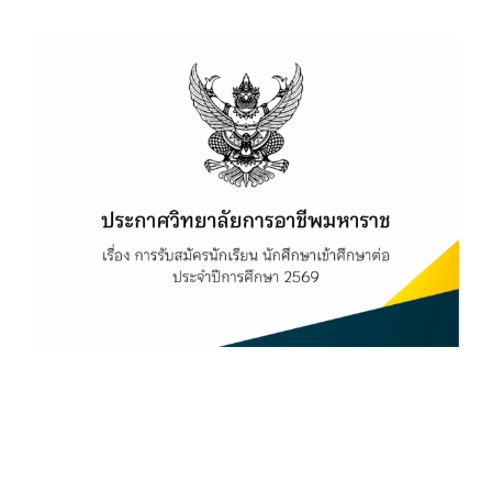
View
Larger
Image