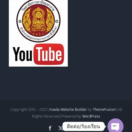
Copyright 2012 - 2021 |
Avada Website Builder
by
ThemeFusion
| All
Rights Reserved | Powered by
WordPress
ติดต่อ/ร้องเรียน
Facebook
X
Instagram
Pinterest