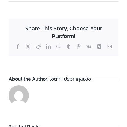
Share This Story, Choose Your
Platform!
Facebook
X
Reddit
LinkedIn
WhatsApp
Tumblr
Pinterest
Vk
Xing
Email
About the Author:
โชติกา ประภากุลธวัช
ประกาศวิทยา
ลัยฯ เรื่อง ราย
ชื่อผู้สำเร็จการ
ประกาศวิทยา
ัย
Related Posts