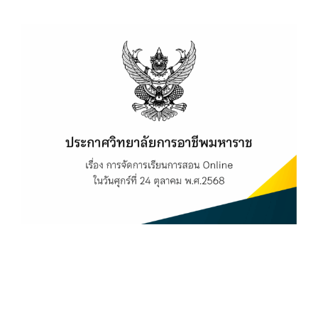
View
Larger
Image