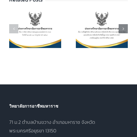
ศึกษาระดับ
ลัยฯ เรื่อง เรื่อง
ประกาศนียบัตร
กำหนดการ และ
วิชาชีพ (ปวช.)
อัตราการจัดเก็บ
ร
พุทธศักราช
ค่าบำรุงการ
2562 และระดับ
ศึกษา ค่า
ประกาศนียบัตร
หน่วยกิตรายวิชา
7
วิชาชีพชั้นสูง
ประจำภาคเรียน
(ปวส.)
ที่ 1 ปีการศึกษา
.
พุทธศักราช
2569
2567 ภาคเรียน
ฤดูร้อน ประจำปี
การศึกษา 2568
วิทยาลัยการอาชีพมหาราช
71 ม.2 ตำบลบ้านขวาง อำเภอมหาราช จังหวัด
พระนครศรีอยุธยา 13150