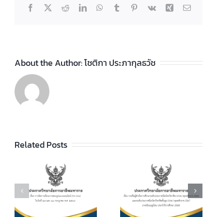
Facebook
X
Reddit
LinkedIn
WhatsApp
Tumblr
Pinterest
Vk
Xing
Email
About the Author:
โชติกา ประภากุลธวัช
ประกาศวิทยา
ลัยฯ เรื่อง ราย
ชื่อผู้สำเร็จการ
ประกาศวิทยา
ัย
Related Posts
ศึกษาระดับ
ลัยฯ เรื่อง เรื่อง
ประกาศนียบัตร
กำหนดการ และ
วิชาชีพ (ปวช.)
อัตราการจัดเก็บ
ร
พุทธศักราช
ค่าบำรุงการ
2562 และระดับ
ศึกษา ค่า
ประกาศนียบัตร