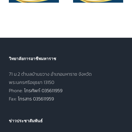
หน่วยกิตรายวิชา
7
วิชาชีพชั้นสูง
ประจำภาคเรียน
(ปวส.)
ที่ 1 ปีการศึกษา
.
พุทธศักราช
2569
2567 ภาคเรียน
ฤดูร้อน ประจำปี
การศึกษา 2568
วิทยาลัยการอาชีพมหาราช
71 ม.2 ตำบลบ้านขวาง อำเภอมหาราช จังหวัด
พระนครศรีอยุธยา 13150
Phone:
โทรศัพท์ 035611959
Fax:
โทรสาร 035611959
ข่าวประชาสัมพันธ์