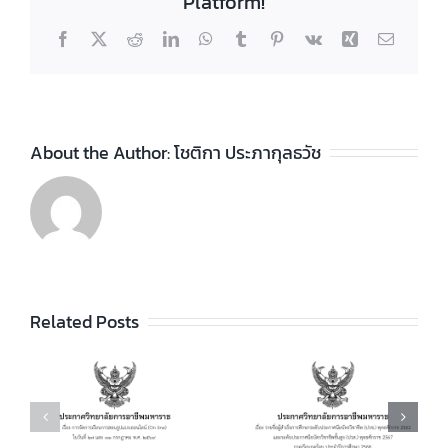
Platform!
Facebook
X
Reddit
LinkedIn
WhatsApp
Tumblr
Pinterest
Vk
Xing
Email
About the Author:
โชติกา ประภากุลธวัช
ประกาศวิทยา
ลัยฯ เรื่อง ราย
ชื่อผู้สำเร็จการ
ประกาศวิทยา
ัย
Related Posts
ศึกษาระดับ
ลัยฯ เรื่อง เรื่อง
ประกาศนียบัตร
กำหนดการ และ
วิชาชีพ (ปวช.)
อัตราการจัดเก็บ
ร
พุทธศักราช
ค่าบำรุงการ
2562 และระดับ