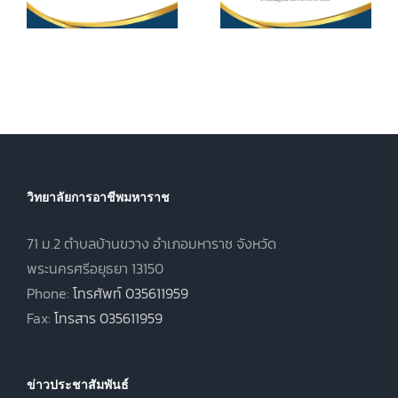
ศึกษา ค่า
ประกาศนียบัตร
หน่วยกิตรายวิชา
7
วิชาชีพชั้นสูง
ประจำภาคเรียน
(ปวส.)
ที่ 1 ปีการศึกษา
.
พุทธศักราช
2569
2567 ภาคเรียน
ฤดูร้อน ประจำปี
การศึกษา 2568
วิทยาลัยการอาชีพมหาราช
71 ม.2 ตำบลบ้านขวาง อำเภอมหาราช จังหวัด
พระนครศรีอยุธยา 13150
Phone:
โทรศัพท์ 035611959
Fax:
โทรสาร 035611959
ข่าวประชาสัมพันธ์