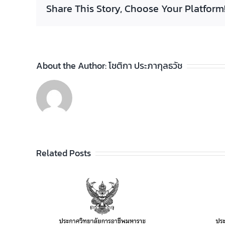
Share This Story, Choose Your Platform
About the Author:
โชติกา ประภากุลธวัช
Related Posts
ประกาศวิทยาลัยฯ เรื่อง
รายชื่อผู้สำเร็จการศึกษา
อาชีพ
ระดับประกาศนียบัตร
เรียน
วิชาชีพ (ปวช.) พุทธศักราช