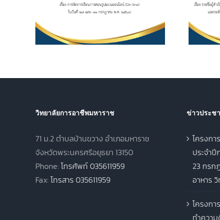
ไลน์
2562 และระดับ
 และ 31
ประกาศนียบัตรวิชาชีพชั้น
569
สูง (ปวส.) พุทธศักราช
2567 ภาคเรียนฤดูร้อน
ประจำปีการศึกษา 2568
วิทยาลัยการอาชีพมหาราช
ข่าวประชาส
71 ม.2 ตำบลบ้านขวาง อำเภอมหาราช
โครงการ
จังหวัดพระนครศรีอยุธยา 13150
ประจำปีก
Phone:
โทรศัพท์ 035611959
23 กรกฎ
Fax:
โทรสาร 035611959
อาหาร ว
โครงการ
ทำความด