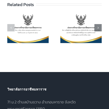
ประกาศวิทยา
ัย
Related Posts
ศึกษาระดับ
ลัยฯ เรื่อง เรื่อง
ประกาศนียบัตร
กำหนดการ และ
วิชาชีพ (ปวช.)
อัตราการจัดเก็บ
ร
พุทธศักราช
ค่าบำรุงการ
2562 และระดับ
ศึกษา ค่า
ประกาศนียบัตร
หน่วยกิตรายวิชา
7
วิชาชีพชั้นสูง
ประจำภาคเรียน
(ปวส.)
ที่ 1 ปีการศึกษา
.
พุทธศักราช
2569
2567 ภาคเรียน
ฤดูร้อน ประจำปี
การศึกษา 2568
วิทยาลัยการอาชีพมหาราช
71 ม.2 ตำบลบ้านขวาง อำเภอมหาราช จังหวัด
พระนครศรีอยุธยา 13150