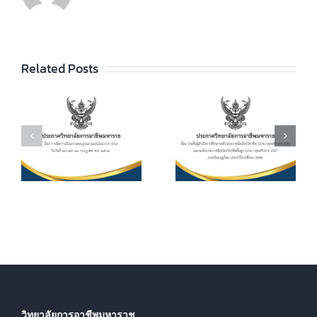
ประกาศวิทยา
ลัยฯ เรื่อง ราย
ชื่อผู้สำเร็จการ
ประกาศวิทยา
ัย
Related Posts
ศึกษาระดับ
ลัยฯ เรื่อง เรื่อง
ประกาศนียบัตร
กำหนดการ และ
วิชาชีพ (ปวช.)
อัตราการจัดเก็บ
ร
พุทธศักราช
ค่าบำรุงการ
2562 และระดับ
ศึกษา ค่า
ประกาศนียบัตร
หน่วยกิตรายวิชา
7
วิชาชีพชั้นสูง
ประจำภาคเรียน
(ปวส.)
ที่ 1 ปีการศึกษา
.
พุทธศักราช
2569
2567 ภาคเรียน
ฤดูร้อน ประจำปี
การศึกษา 2568
วิทยาลัยการอาชีพมหาราช