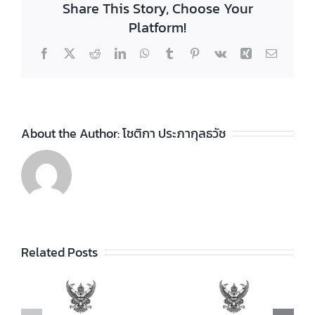
Share This Story, Choose Your
Platform!
Facebook
X
Reddit
LinkedIn
WhatsApp
Tumblr
Pinterest
Vk
Xing
Email
About the Author:
โชติกา ประภากุลธวัช
ประกาศวิทยา
ลัยฯ เรื่อง ราย
ชื่อผู้สำเร็จการ
ประกาศวิทยา
ัย
Related Posts
ศึกษาระดับ
ลัยฯ เรื่อง เรื่อง
ประกาศนียบัตร
กำหนดการ และ
วิชาชีพ (ปวช.)
อัตราการจัดเก็บ
ร
พุทธศักราช