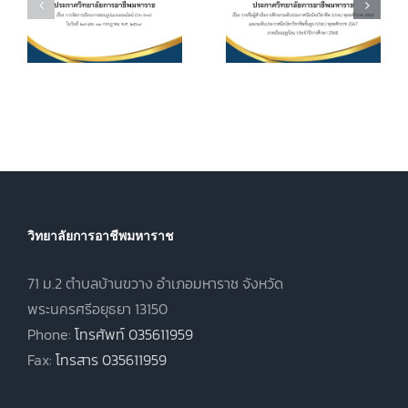
ค่าบำรุงการ
2562 และระดับ
ศึกษา ค่า
ประกาศนียบัตร
หน่วยกิตรายวิชา
7
วิชาชีพชั้นสูง
ประจำภาคเรียน
(ปวส.)
ที่ 1 ปีการศึกษา
.
พุทธศักราช
2569
2567 ภาคเรียน
ฤดูร้อน ประจำปี
การศึกษา 2568
วิทยาลัยการอาชีพมหาราช
71 ม.2 ตำบลบ้านขวาง อำเภอมหาราช จังหวัด
พระนครศรีอยุธยา 13150
Phone:
โทรศัพท์ 035611959
Fax:
โทรสาร 035611959