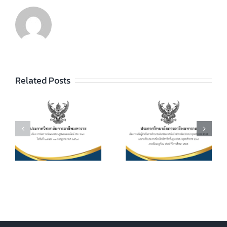
ประกาศวิทยา
ลัยฯ เรื่อง ราย
ชื่อผู้สำเร็จการ
ประกาศวิทยา
ัย
Related Posts
ศึกษาระดับ
ลัยฯ เรื่อง เรื่อง
ประกาศนียบัตร
กำหนดการ และ
วิชาชีพ (ปวช.)
อัตราการจัดเก็บ
ร
พุทธศักราช
ค่าบำรุงการ
2562 และระดับ
ศึกษา ค่า
ประกาศนียบัตร
หน่วยกิตรายวิชา
7
วิชาชีพชั้นสูง
ประจำภาคเรียน
(ปวส.)
ที่ 1 ปีการศึกษา
.
พุทธศักราช
2569
2567 ภาคเรียน
ฤดูร้อน ประจำปี