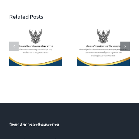
ลัยฯ เรื่อง ราย
ชื่อผู้สำเร็จการ
ประกาศวิทยา
ัย
Related Posts
ศึกษาระดับ
ลัยฯ เรื่อง เรื่อง
ประกาศนียบัตร
กำหนดการ และ
วิชาชีพ (ปวช.)
อัตราการจัดเก็บ
ร
พุทธศักราช
ค่าบำรุงการ
2562 และระดับ
ศึกษา ค่า
ประกาศนียบัตร
หน่วยกิตรายวิชา
7
วิชาชีพชั้นสูง
ประจำภาคเรียน
(ปวส.)
ที่ 1 ปีการศึกษา
.
พุทธศักราช
2569
2567 ภาคเรียน
ฤดูร้อน ประจำปี
การศึกษา 2568
วิทยาลัยการอาชีพมหาราช