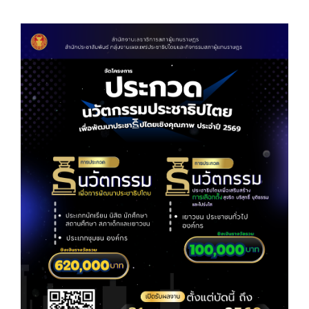
View
Larger
Image