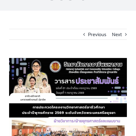
Previous
Next
View
Larger
Image