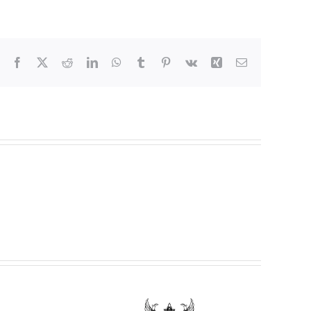
Facebook
X
Reddit
LinkedIn
WhatsApp
Tumblr
Pinterest
Vk
Xing
Email