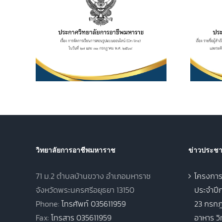
รายชื่อผู้สำเร็จการศึกษา
อาชีพ
ระดับประกาศนียบัตร
เรียน
วิชาชีพ (ปวช.) พุทธศักราช
ไลน์
2562 และระดับ
 และ 31
ประกาศนียบัตรวิชาชีพชั้น
569
สูง (ปวส.) พุทธศักราช
2567 ภาคเรียนฤดูร้อน
ประจำปีการศึกษา 2568
วิทยาลัยการอาชีพมหาราช
ข่าวประชาส
71 ม.2 ตำบลบ้านขวาง อำเภอมหาราช
โครงการ
จังหวัดพระนครศรีอยุธยา 13150
ประจำปีก
Phone:
โทรศัพท์ 035611959
23 กรกฎ
Fax:
โทรสาร 035611959
อาหาร ว