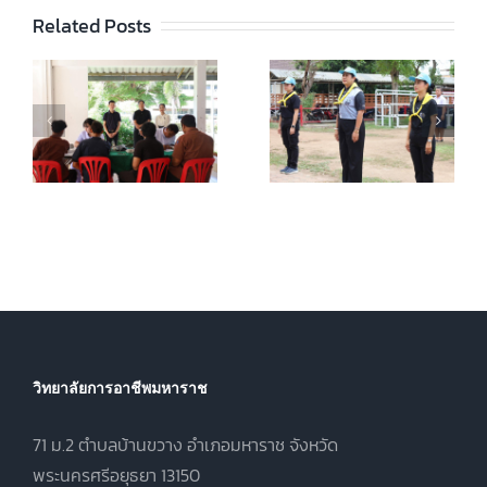
น
โครงการ “จิต
พระบาทสมเด็จ
Related Posts
ำ
อาสาพัฒนา ปัน
พระปรเมนทร
เวลา พาทำความ
รามาธิบดีศรีสิน
ดี” วันพุธที่ 22
ทรมหาวชิราลง
3
กรกฎาคม 2569
กรณ พระวชิร
9
ณ ลานกิจกรรม
เกล้าเจ้าอยู่หัว
ง
หน้าเสาธง
รัชกาลที่ 10 วัน
ย
วิทยาลัยการ
พุธที่ 22
อาชีพมหาราช
กรกฎาคม 2569
ณ หอประชุมชั้น
3 วิทยาลัยการ
อาชีพมหาราช
วิทยาลัยการอาชีพมหาราช
71 ม.2 ตำบลบ้านขวาง อำเภอมหาราช จังหวัด
พระนครศรีอยุธยา 13150