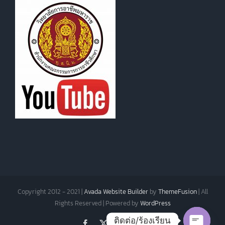
Copyright 2012 - 2021 |
Avada Website Builder
by
ThemeFusion
| All
Rights Reserved | Powered by
WordPress
ติดต่อ/ร้องเรียน
Facebook
X
Instagram
Pinterest