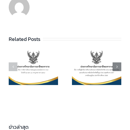
ประกาศวิทยา
ลัยฯ เรื่อง ราย
ชื่อผู้สำเร็จการ
ประกาศวิทยา
ัย
Related Posts
ศึกษาระดับ
ลัยฯ เรื่อง เรื่อง
ประกาศนียบัตร
กำหนดการ และ
วิชาชีพ (ปวช.)
อัตราการจัดเก็บ
ร
พุทธศักราช
ค่าบำรุงการ
2562 และระดับ
ศึกษา ค่า
ประกาศนียบัตร
หน่วยกิตรายวิชา
7
วิชาชีพชั้นสูง
ประจำภาคเรียน
(ปวส.)
ที่ 1 ปีการศึกษา
.
พุทธศักราช
2569
2567 ภาคเรียน
ฤดูร้อน ประจำปี
ข่าวล่าสุด
การศึกษา 2568