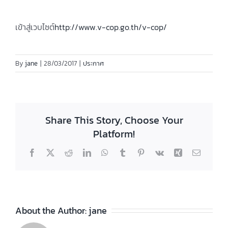
เข้าสู่เวบไซต์
http://www.v-cop.go.th/v-cop/
By
jane
|
28/03/2017
|
ประกาศ
Share This Story, Choose Your
Platform!
Facebook
X
Reddit
LinkedIn
WhatsApp
Tumblr
Pinterest
Vk
Xing
Email
About the Author:
jane