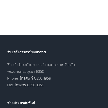
วิทยาลัยการอาชีพมหาราช
71 ม.2 ตำบลบ้านขวาง อำเภอมหาราช จังหวัด
พระนครศรีอยุธยา 13150
Phone:
โทรศัพท์ 035611959
Fax:
โทรสาร 035611959
ข่าวประชาสัมพันธ์