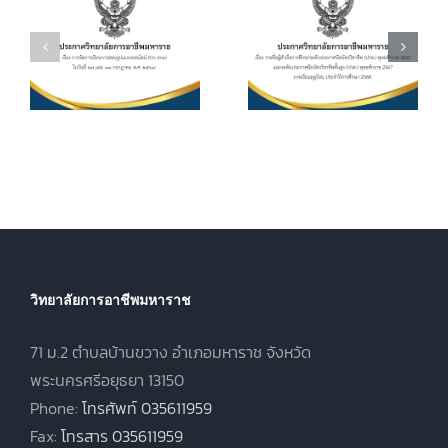
วิชาชีพ (ปวช.)
อัตราการจัดเก็บ
ร
พุทธศักราช
ค่าบำรุงการ
2562 และระดับ
ศึกษา ค่า
ประกาศนียบัตร
หน่วยกิตรายวิชา
7
วิชาชีพชั้นสูง
ประจำภาคเรียน
(ปวส.)
ที่ 1 ปีการศึกษา
.
พุทธศักราช
2569
2567 ภาคเรียน
ฤดูร้อน ประจำปี
การศึกษา 2568
วิทยาลัยการอาชีพมหาราช
71 ม.2 ตำบลบ้านขวาง อำเภอมหาราช จังหวัด
พระนครศรีอยุธยา 13150
Phone:
โทรศัพท์ 035611959
Fax:
โทรสาร 035611959