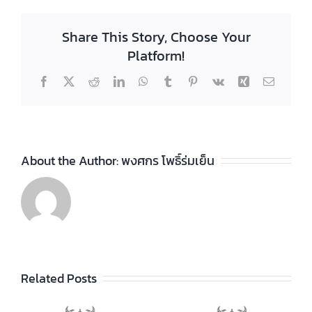
Share This Story, Choose Your
Platform!
Facebook
X
Reddit
LinkedIn
WhatsApp
Tumblr
Pinterest
Vk
Xing
Email
About the Author:
พงศกร โพธิ์ร่มเย็น
ประกาศวิทยา
ลัยฯ เรื่อง ราย
ชื่อผู้สำเร็จการ
ประกาศวิทยา
ัย
Related Posts
ศึกษาระดับ
ลัยฯ เรื่อง เรื่อง
ประกาศนียบัตร
กำหนดการ และ