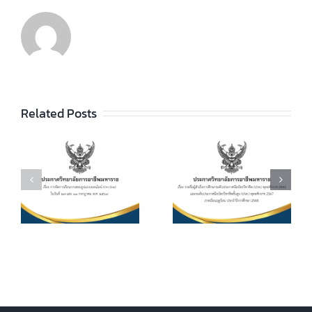
ประกาศวิทยา
ลัยฯ เรื่อง ราย
ชื่อผู้สำเร็จการ
ประกาศวิทยา
ัย
Related Posts
ศึกษาระดับ
ลัยฯ เรื่อง เรื่อง
ประกาศนียบัตร
กำหนดการ และ
วิชาชีพ (ปวช.)
อัตราการจัดเก็บ
ร
พุทธศักราช
ค่าบำรุงการ
2562 และระดับ
ศึกษา ค่า
ประกาศนียบัตร
หน่วยกิตรายวิชา
7
วิชาชีพชั้นสูง
ประจำภาคเรียน
(ปวส.)
ที่ 1 ปีการศึกษา
.
พุทธศักราช
2569
2567 ภาคเรียน
ฤดูร้อน ประจำปี