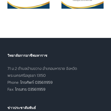
ศึกษา ค่า
ประกาศนียบัตร
หน่วยกิตรายวิชา
7
วิชาชีพชั้นสูง
ประจำภาคเรียน
(ปวส.)
ที่ 1 ปีการศึกษา
.
พุทธศักราช
2569
2567 ภาคเรียน
ฤดูร้อน ประจำปี
การศึกษา 2568
วิทยาลัยการอาชีพมหาราช
71 ม.2 ตำบลบ้านขวาง อำเภอมหาราช จังหวัด
พระนครศรีอยุธยา 13150
Phone:
โทรศัพท์ 035611959
Fax:
โทรสาร 035611959
ข่าวประชาสัมพันธ์