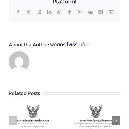
Platform!
Facebook
X
Reddit
LinkedIn
WhatsApp
Tumblr
Pinterest
Vk
Xing
Email
About the Author:
พงศกร โพธิ์ร่มเย็น
ประกาศวิทยา
ลัยฯ เรื่อง ราย
ชื่อผู้สำเร็จการ
ประกาศวิทยา
ัย
Related Posts
ศึกษาระดับ
ลัยฯ เรื่อง เรื่อง
ประกาศนียบัตร
กำหนดการ และ
วิชาชีพ (ปวช.)
อัตราการจัดเก็บ
ร
พุทธศักราช
ค่าบำรุงการ
2562 และระดับ